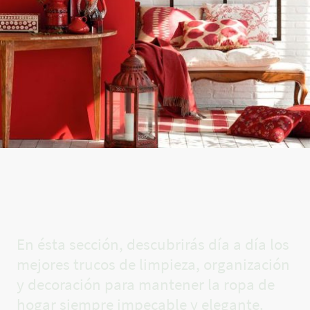
El rincón
de Carla✨
En ésta sección, descubrirás día a día los
mejores trucos de limpieza, organización
y decoración para mantener la ropa de
hogar siempre impecable y elegante.