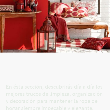
El rincón
de Carla✨
En ésta sección, descubrirás día a día los
mejores trucos de limpieza, organización
y decoración para mantener la ropa de
hogar siempre impecable y elegante.