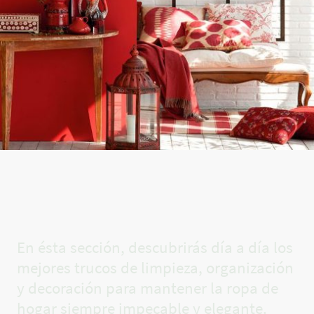
El rincón
de Carla✨
En ésta sección, descubrirás día a día los
mejores trucos de limpieza, organización
y decoración para mantener la ropa de
hogar siempre impecable y elegante.