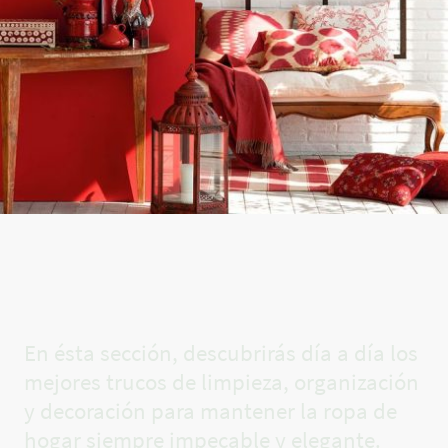
El rincón
de Carla✨
En ésta sección, descubrirás día a día los
mejores trucos de limpieza, organización
y decoración para mantener la ropa de
hogar siempre impecable y elegante.