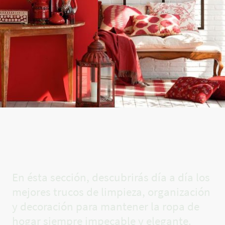
El rincón
de Carla✨
En ésta sección, descubrirás día a día los
mejores trucos de limpieza, organización
y decoración para mantener la ropa de
hogar siempre impecable y elegante.