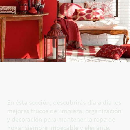
El rincón
de Carla✨
En ésta sección, descubrirás día a día los
mejores trucos de limpieza, organización
y decoración para mantener la ropa de
hogar siempre impecable y elegante.