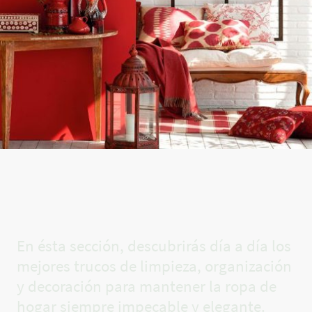
El rincón
de Carla✨
En ésta sección, descubrirás día a día los
mejores trucos de limpieza, organización
y decoración para mantener la ropa de
hogar siempre impecable y elegante.