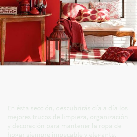
El rincón
de Carla✨
En ésta sección, descubrirás día a día los
mejores trucos de limpieza, organización
y decoración para mantener la ropa de
hogar siempre impecable y elegante.