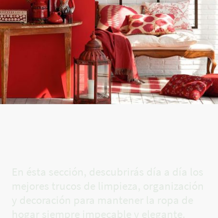
El rincón
de Carla✨
En ésta sección, descubrirás día a día los
mejores trucos de limpieza, organización
y decoración para mantener la ropa de
hogar siempre impecable y elegante.