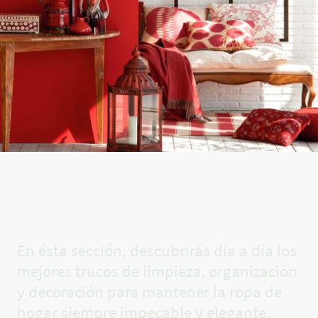
El rincón
de Carla✨
En ésta sección, descubrirás día a día los
mejores trucos de limpieza, organización
y decoración para mantener la ropa de
hogar siempre impecable y elegante.