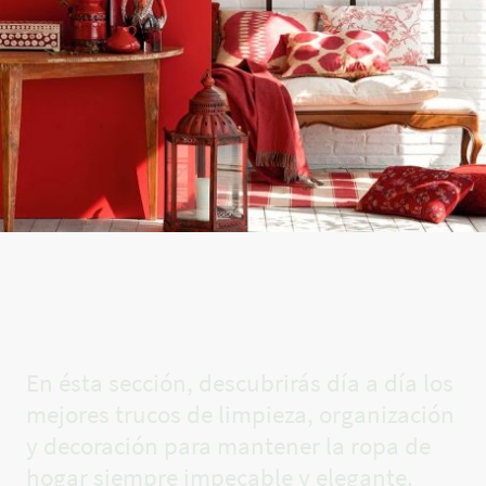
El rincón
de Carla✨
En ésta sección, descubrirás día a día los
mejores trucos de limpieza, organización
y decoración para mantener la ropa de
hogar siempre impecable y elegante.