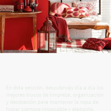
El rincón
de Carla✨
En ésta sección, descubrirás día a día los
mejores trucos de limpieza, organización
y decoración para mantener la ropa de
hogar siempre impecable y elegante.