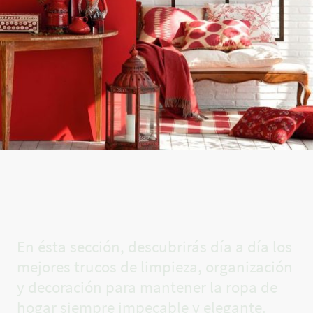
El rincón
de Carla✨
En ésta sección, descubrirás día a día los
mejores trucos de limpieza, organización
y decoración para mantener la ropa de
hogar siempre impecable y elegante.