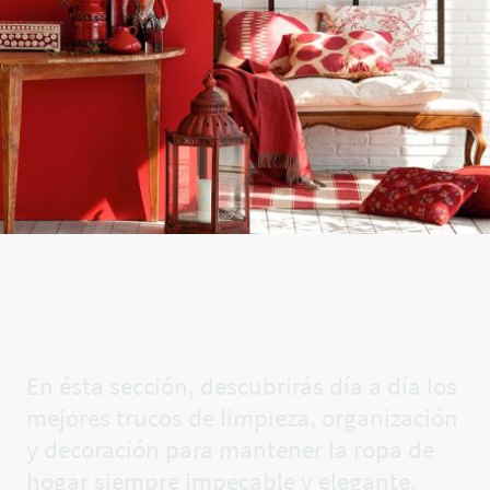
El rincón
de Carla✨
En ésta sección, descubrirás día a día los
mejores trucos de limpieza, organización
y decoración para mantener la ropa de
hogar siempre impecable y elegante.