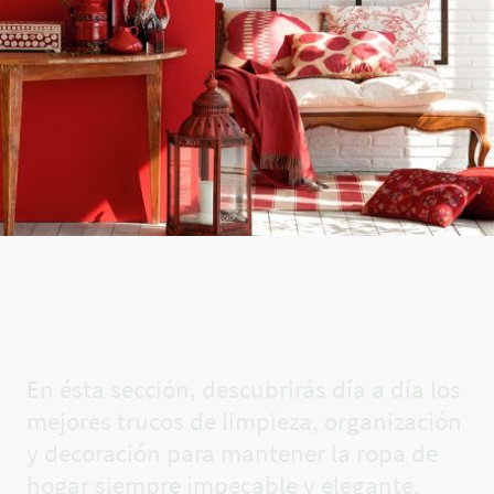
El rincón
de Carla✨
En ésta sección, descubrirás día a día los
mejores trucos de limpieza, organización
y decoración para mantener la ropa de
hogar siempre impecable y elegante.