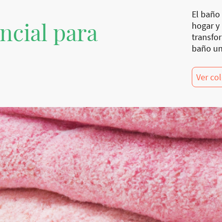
El baño 
ncial para
hogar y
transfo
baño un
Ver co