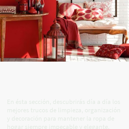
El rincón
de Carla✨
En ésta sección, descubrirás día a día los
mejores trucos de limpieza, organización
y decoración para mantener la ropa de
hogar siempre impecable y elegante.