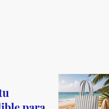
tu
ible para