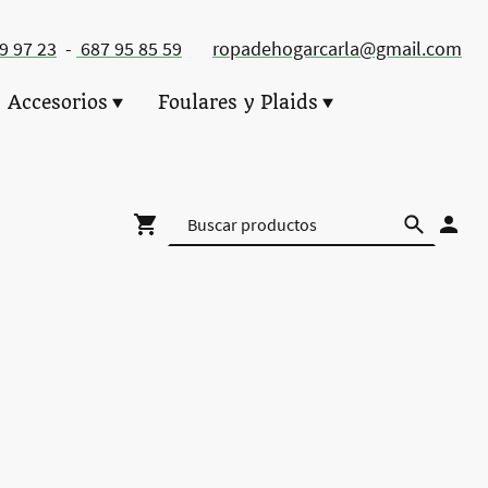
49 97 23
-
687 95 85 59
ropadehogarcarla@gmail.com
Accesorios
Foulares y Plaids