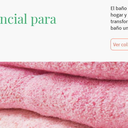
El baño 
ncial para
hogar y
transfo
baño un
Ver co