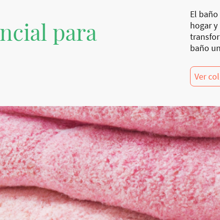
El baño 
ncial para
hogar y
transfo
baño un
Ver co