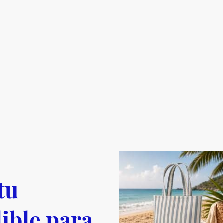
tu
ible para