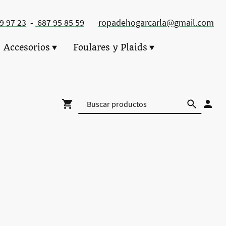
49 97 23
-
687 95 85 59
ropadehogarcarla@gmail.com
Accesorios
Foulares y Plaids