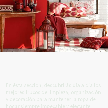
El rincón
de Carla✨
En ésta sección, descubrirás día a día los
mejores trucos de limpieza, organización
y decoración para mantener la ropa de
hogar siempre impecable y elegante.