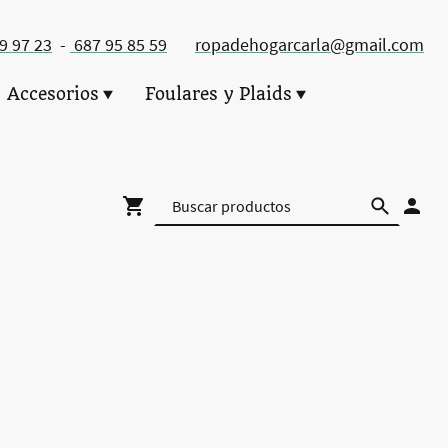
49 97 23
-
687 95 85 59
ropadehogarcarla@gmail.com
Accesorios
Foulares y Plaids