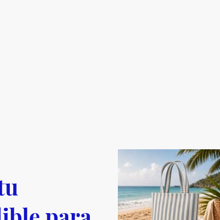
tu
ible para