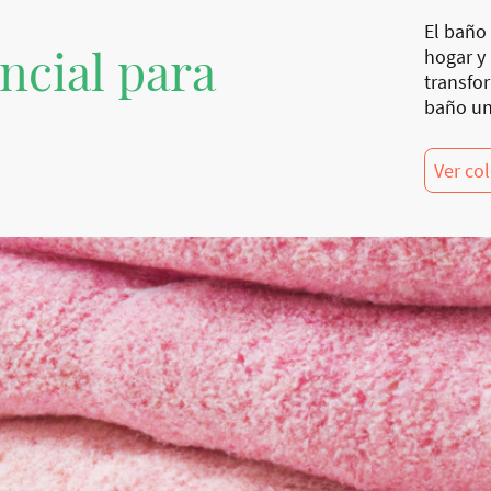
El baño 
ncial para
hogar y
transfo
baño un
Ver co