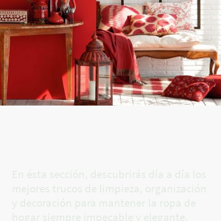
El rincón
de Carla✨
En ésta sección, descubrirás día a día los
mejores trucos de limpieza, organización
y decoración para mantener la ropa de
hogar siempre impecable y elegante.