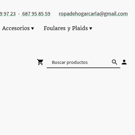
49 97 23
-
687 95 85 59
ropadehogarcarla@gmail.com
Accesorios
Foulares y Plaids