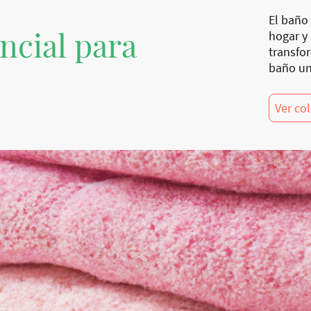
El baño 
ncial para
hogar y
transfo
baño un
Ver co