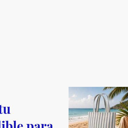
tu
ible para