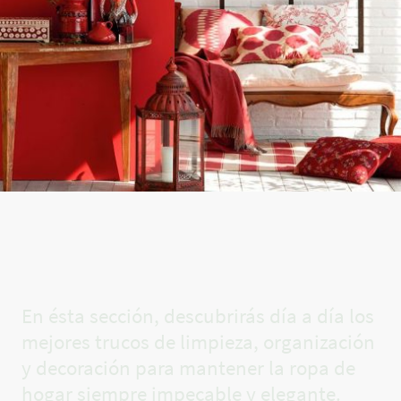
El rincón
de Carla✨
En ésta sección, descubrirás día a día los
mejores trucos de limpieza, organización
y decoración para mantener la ropa de
hogar siempre impecable y elegante.