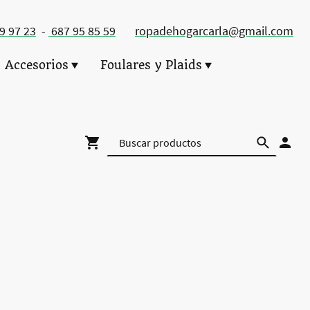
49 97 23
-
687 95 85 59
ropadehogarcarla@gmail.com
Accesorios
Foulares y Plaids