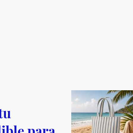
tu
ible para