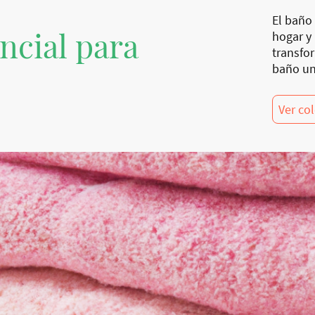
El baño 
ncial para
hogar y
transfo
baño un
Ver co