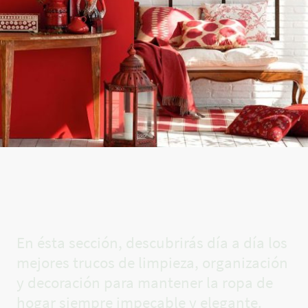
El rincón
de Carla✨
En ésta sección, descubrirás día a día los
mejores trucos de limpieza, organización
y decoración para mantener la ropa de
hogar siempre impecable y elegante.