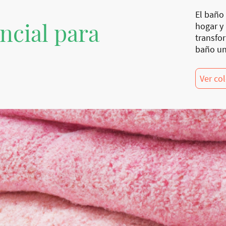
El baño 
ncial para
hogar y
transfo
baño un
Ver co