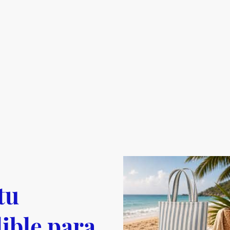
tu
ible para