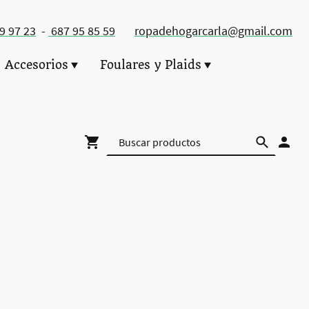
49 97 23
-
687 95 85 59
ropadehogarcarla@gmail.com
Accesorios
Foulares y Plaids