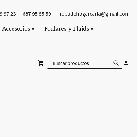
49 97 23
-
687 95 85 59
ropadehogarcarla@gmail.com
Accesorios
Foulares y Plaids