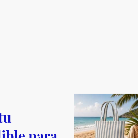
tu
ible para