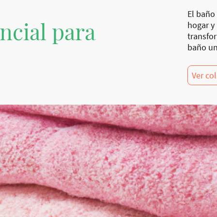
El baño 
ncial para
hogar y
transfo
baño un
Ver co