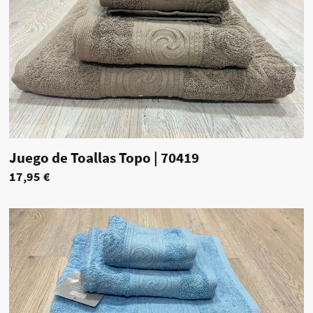
Juego de Toallas Topo
|
70419
17,95 €