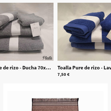
0173
Toalla Pure de rizo - Ducha 70x140 cm
|
70172
7,50 €