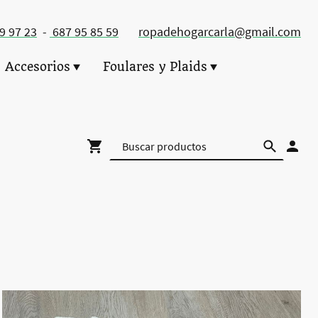
49 97 23
-
687 95 85 59
ropadehogarcarla@gmail.com
Accesorios
Foulares y Plaids