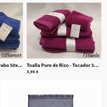
Toalla Pure de rizo - Lavabo 50x100cm
|
70171
Toalla Pure de Rizo - Tocador 30x50cm
3,95 €