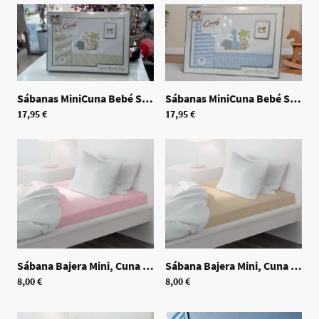
Sábanas MiniCuna Bebé Safari Beige
|
70392
Sábanas MiniCuna Bebé Safari Azul
17,95 €
17,95 €
Sábana Bajera Mini, Cuna y Maxi - Rosa
|
70407
Sábana Bajera Mini, Cuna y Maxi - Beige
8,00 €
8,00 €