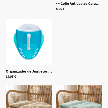
🍬 Cojín Antivuelco Caramelo Bebé
8,95 €
Organizador de Juguetes de Baño
|
70556
19,95 €