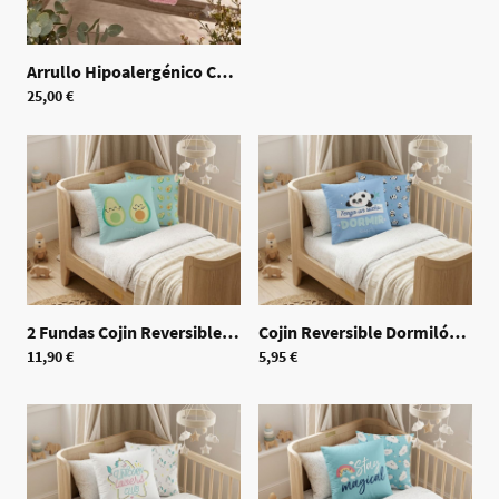
Arrullo Hipoalergénico Calado
|
70518
25,00 €
2 Fundas Cojin Reversible Aguacate 50x50cm
|
70530
Cojin Reversible Dormilón
|
705
11,90 €
5,95 €