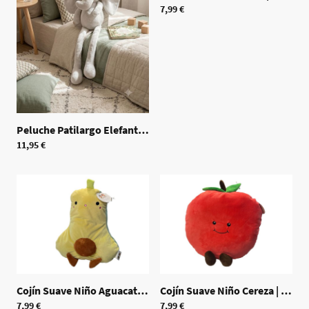
7,99 €
Peluche Patilargo Elefante 40cm
|
70457
11,95 €
Cojín Suave Niño Aguacate
|
70454
Cojín Suave Niño Cereza
|
70453
7,99 €
7,99 €