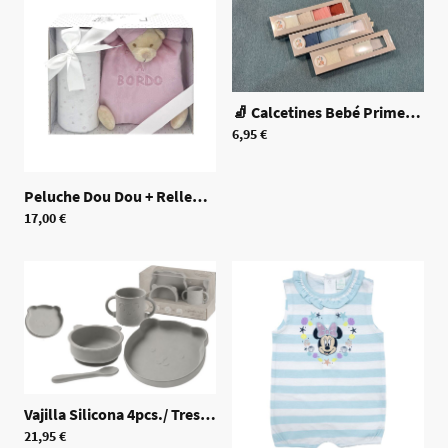
🧦 Calcetines Bebé Primera Puesta
6,95 €
Peluche Dou Dou + Relleno + Muselina Franela
|
70451
17,00 €
Vajilla Silicona 4pcs./ Tres colores a elegir
|
70456
21,95 €