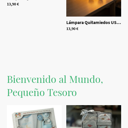
13,90 €
Lámpara Quitamiedos USB
|
70
13,90 €
Bienvenido al Mundo,
Pequeño Tesoro