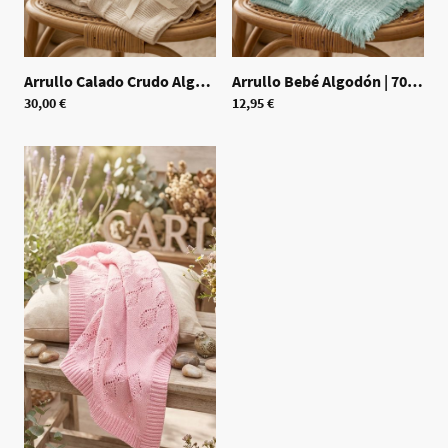
Arrullo Calado Crudo Algodón
|
Arrullo Bebé Algodón
70521
|
70520
30,00 €
12,95 €