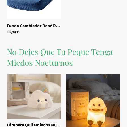
Funda Cambiador Bebé Rizo
|
70549
13,90 €
No Dejes Que Tu Peque Tenga
Miedos Nocturnos
Lámpara Quitamiedos Nube USB
|
70535