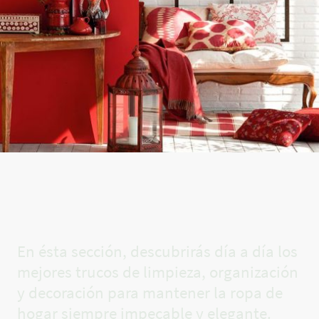
El rincón
de Carla✨
En ésta sección, descubrirás día a día los
mejores trucos de limpieza, organización
y decoración para mantener la ropa de
hogar siempre impecable y elegante.