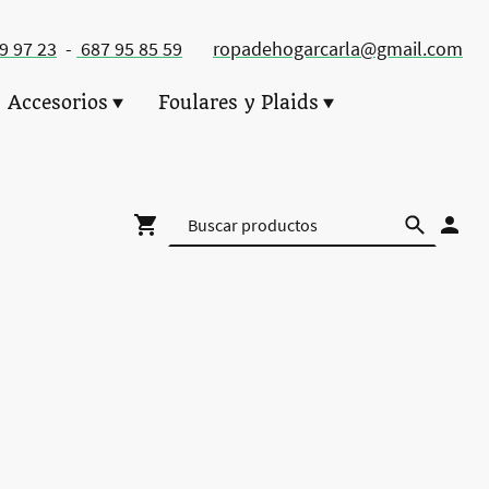
49 97 23
-
687 95 85 59
ropadehogarcarla@gmail.com
Accesorios
Foulares y Plaids