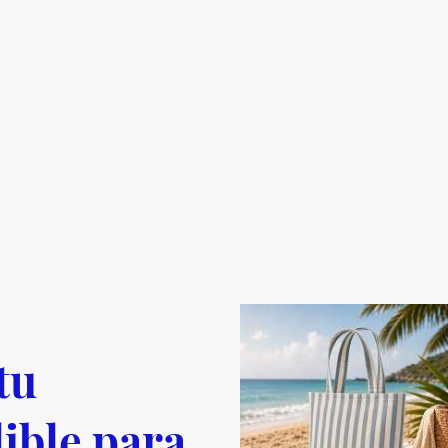
tu
ible para