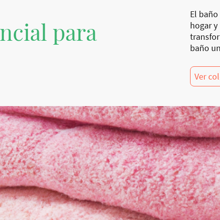
El baño 
ncial para
hogar y
transfo
baño un
Ver co