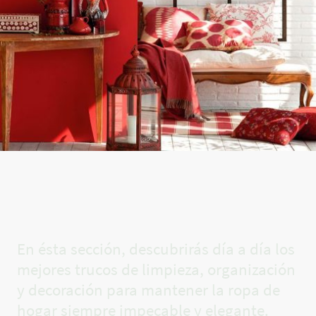
El rincón
de Carla✨
En ésta sección, descubrirás día a día los
mejores trucos de limpieza, organización
y decoración para mantener la ropa de
hogar siempre impecable y elegante.