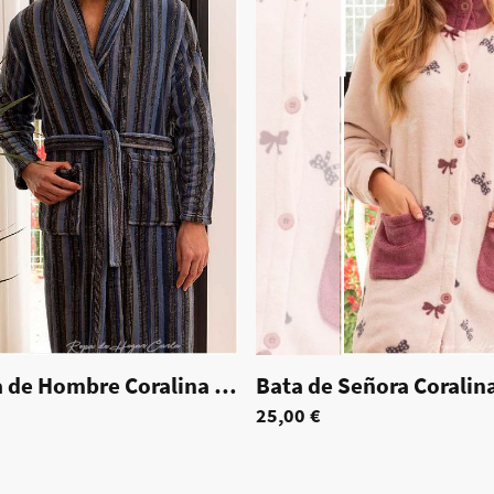
0130
Bata Larga de Hombre Coralina - Adolfo
|
70129
25,00 €