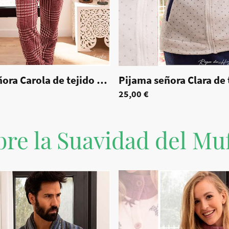
|
70051
Pijama señora Carola de tejido coralina
|
8000
25,00 €
re la Suavidad del Muf