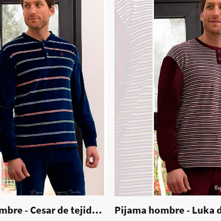
0057
Pijama hombre - Cesar de tejido coralina
|
70056