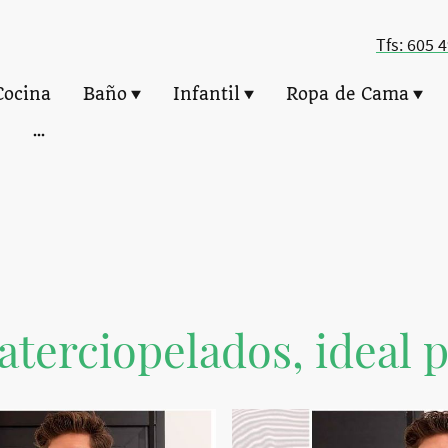
Tfs: 605 
Cocina
Baño
Infantil
Ropa de Cama
terciopelados, ideal p