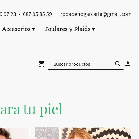
49 97 23
-
687 95 85 59
ropadehogarcarla@gmail.com
Accesorios
Foulares y Plaids
ara tu piel