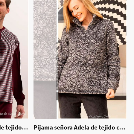
Pijama hombre - Luka de tejido coralina
|
70055
Pijama señora Adela de tejido coralina