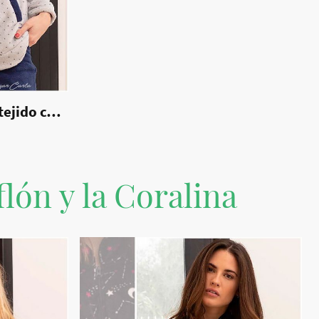
Pijama señora Clara de tejido coralina
|
70048
lón y la Coralina