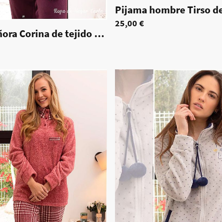
25,00 €
Pijama señora Corina de tejido coralina
|
70050