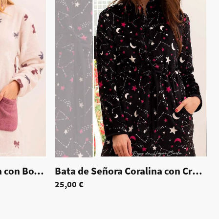
Bata de Señora Coralina con Botones - Coral
|
70128
Bata de Señora Coralina con Cremallera - Yasmin
25,00 €