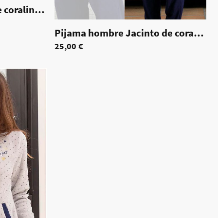
Pijama hombre Tirso de coralina tallas grandes
|
70053
Pijama hombre Jacinto de coralina tallas grandes
25,00 €