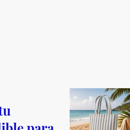
tu
ible para