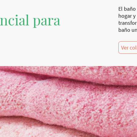
El baño 
ncial para
hogar y
transfo
baño un
Ver co