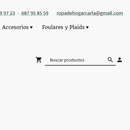
49 97 23
-
687 95 85 59
ropadehogarcarla@gmail.com
Accesorios
Foulares y Plaids