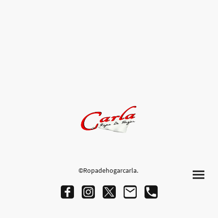
©Ropadehogarcarla.