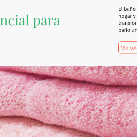
El baño 
ncial para
hogar y
transfo
baño un
Ver co