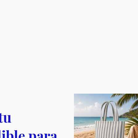
tu
ible para