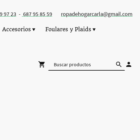
49 97 23
-
687 95 85 59
ropadehogarcarla@gmail.com
Accesorios
Foulares y Plaids