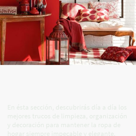
El rincón
de Carla✨
En ésta sección, descubrirás día a día los
mejores trucos de limpieza, organización
y decoración para mantener la ropa de
hogar siempre impecable y elegante.