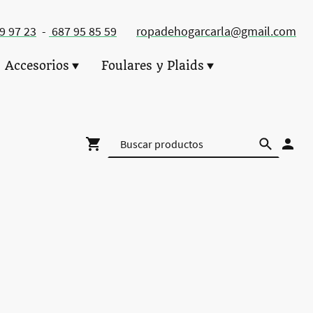
49 97 23
-
687 95 85 59
ropadehogarcarla@gmail.com
Accesorios
Foulares y Plaids