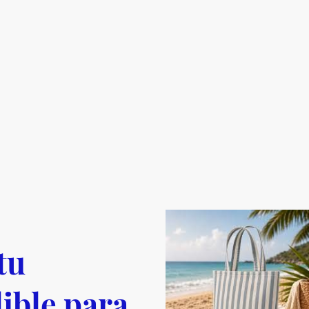
tu
ible para