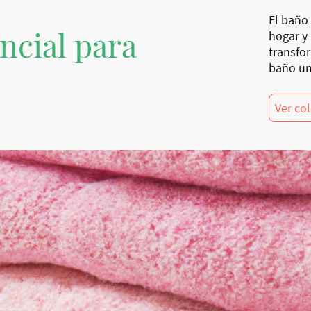
El baño 
ncial para
hogar y
transfo
baño un
Ver co