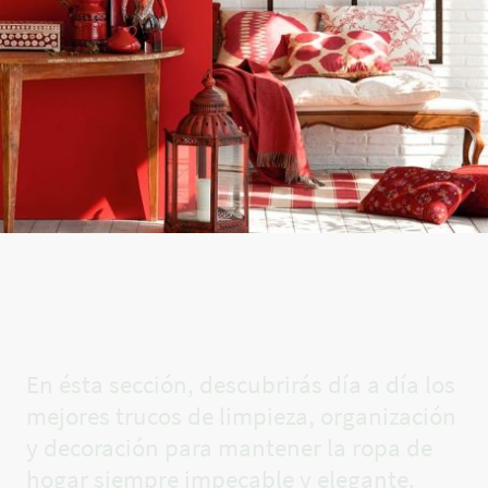
El rincón
de Carla✨
En ésta sección, descubrirás día a día los
mejores trucos de limpieza, organización
y decoración para mantener la ropa de
hogar siempre impecable y elegante.