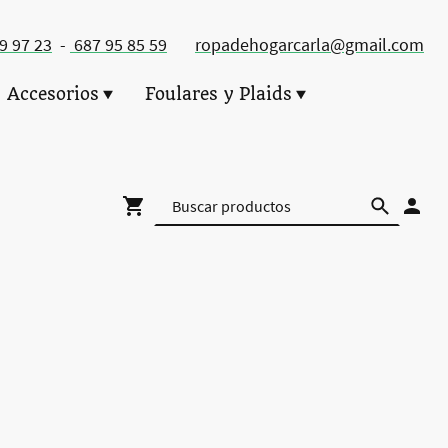
49 97 23
-
687 95 85 59
ropadehogarcarla@gmail.com
Accesorios
Foulares y Plaids