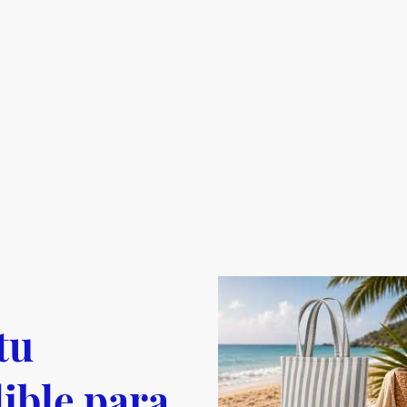
tu
ible para