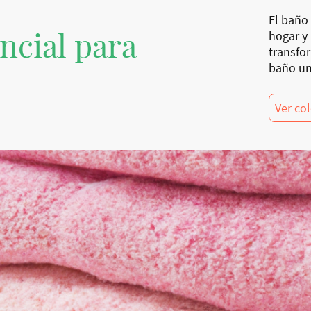
El baño 
ncial para
hogar y
transfo
baño un
Ver co