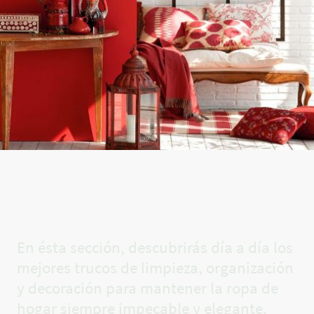
El rincón
de Carla✨
En ésta sección, descubrirás día a día los
mejores trucos de limpieza, organización
y decoración para mantener la ropa de
hogar siempre impecable y elegante.