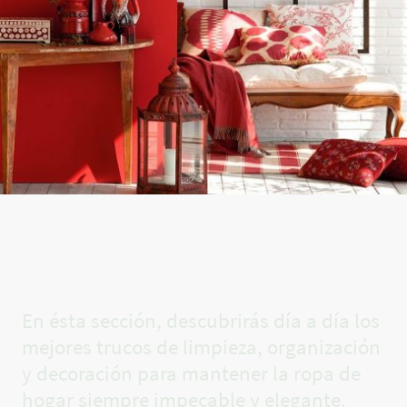
El rincón
de Carla✨
En ésta sección, descubrirás día a día los
mejores trucos de limpieza, organización
y decoración para mantener la ropa de
hogar siempre impecable y elegante.