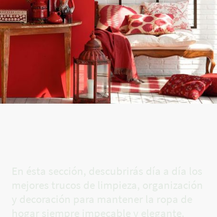
El rincón
de Carla✨
En ésta sección, descubrirás día a día los
mejores trucos de limpieza, organización
y decoración para mantener la ropa de
hogar siempre impecable y elegante.